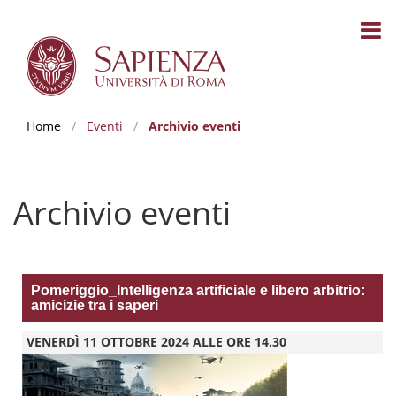
Home
/
Eventi
/
Archivio eventi
Archivio eventi
Pomeriggio_Intelligenza artificiale e libero arbitrio:
amicizie tra i saperi
VENERDÌ 11 OTTOBRE 2024 ALLE ORE 14.30